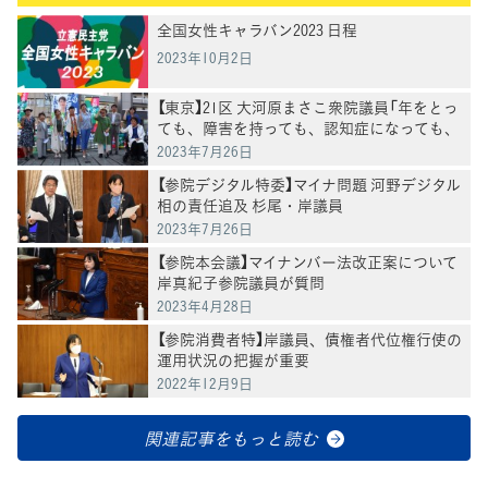
全国女性キャラバン2023 日程
2023年10月2日
【東京】21区 大河原まさこ衆院議員「年をとっ
ても、障害を持っても、認知症になっても、
自分らしく地域で暮らせる社会の実現を」
2023年7月26日
【参院デジタル特委】マイナ問題 河野デジタル
相の責任追及 杉尾・岸議員
2023年7月26日
【参院本会議】マイナンバー法改正案について
岸真紀子参院議員が質問
2023年4月28日
【参院消費者特】岸議員、債権者代位権行使の
運用状況の把握が重要
2022年12月9日
関連記事をもっと読む