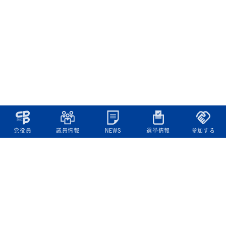
党役員
議員情報
NEWS
選挙情報
参加する
立憲民主党について
綱領
役員一覧
次の内閣
委員会委員一覧
議員・総支部長一覧
党本部所在地
都道府県連一覧
立憲民主党 活動計画・活動報告
ニュース