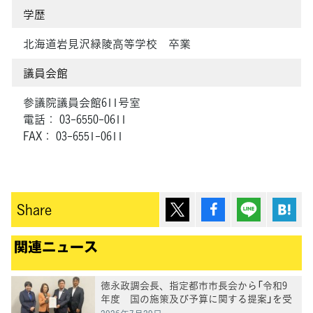
学歴
北海道岩見沢緑陵高等学校 卒業
議員会館
参議院議員会館611号室
電話： 03-6550-0611
FAX： 03-6551-0611
ポスト
シェア
Lineで送
は
Share
関連ニュース
徳永政調会長、指定都市市長会から「令和9
年度 国の施策及び予算に関する提案」を受
け、意見交換