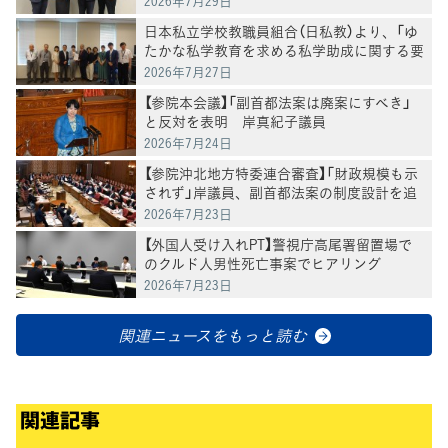
2026年7月29日
日本私立学校教職員組合（日私教）より、「ゆ
たかな私学教育を求める私学助成に関する要
請」を受け、意見交換
2026年7月27日
【参院本会議】「副首都法案は廃案にすべき」
と反対を表明 岸真紀子議員
2026年7月24日
【参院沖北地方特委連合審査】「財政規模も示
されず」岸議員、副首都法案の制度設計を追
及
2026年7月23日
【外国人受け入れPT】警視庁高尾署留置場で
のクルド人男性死亡事案でヒアリング
2026年7月23日
関連ニュースをもっと読む
関連記事