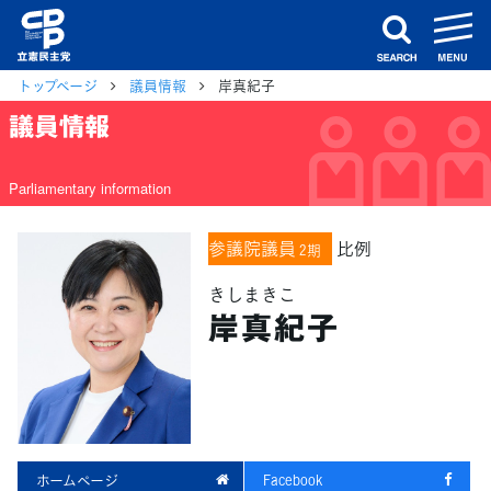
m
search
トップページ
議員情報
岸真紀子
議員情報
Parliamentary information
参議院議員
比例
2期
きしまきこ
岸真紀子
ホームページ
Facebook