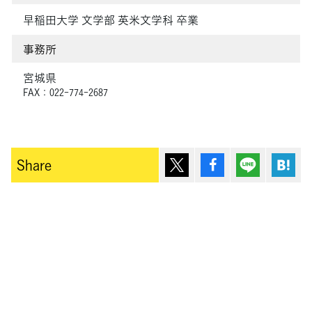
早稲田大学 文学部 英米文学科 卒業
事務所
宮城県
FAX：022-774-2687
ポスト
シェア
Lineで送
は
Share