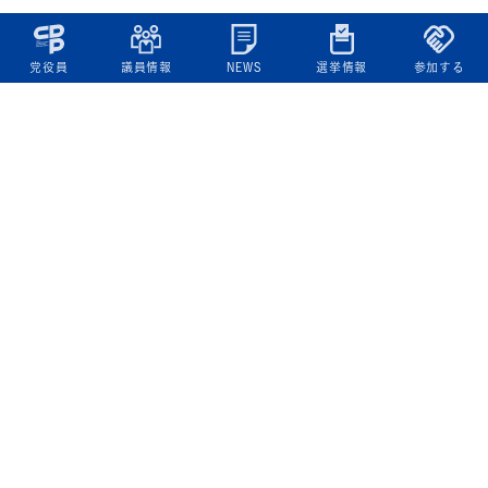
党役員
議員情報
NEWS
選挙情報
参加する
立憲民主党について
綱領
役員一覧
次の内閣
委員会委員一覧
議員・総支部長一覧
党本部所在地
都道府県連一覧
立憲民主党 活動計画・活動報告
ニュース
政策情報
基本政策
ビジョン２２
政策集
選挙政策
国会レポート
政調活動ニュース
提出法案
選挙情報
参院選2025選挙結果
衆院選2024選挙結果
参院選2022選挙結果
衆院選2021選挙結果
第20回統一地方自治体選挙 結果一覧