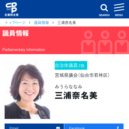
m
search
トップページ
議員情報
三浦奈名美
議員情報
Parliamentary information
自治体議員
2期
宮城県議会（仙台市若林区）
みうらななみ
三浦奈名美
Email
Facebook