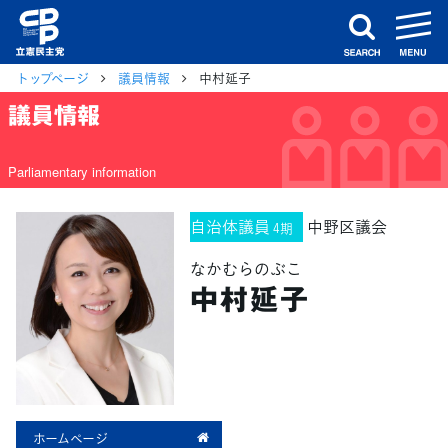
m
search
トップページ
議員情報
中村延子
議員情報
Parliamentary information
自治体議員
中野区議会
4期
なかむらのぶこ
中村延子
ホームページ