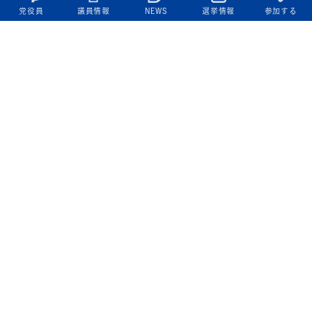
党役員
議員情報
NEWS
選挙情報
参加する
立憲民主党について
綱領
役員一覧
次の内閣
委員会委員一覧
議員・総支部長一覧
党本部所在地
都道府県連一覧
立憲民主党 活動計画・活動報告
ニュース
政策情報
基本政策
ビジョン２２
政策集
選挙政策
国会レポート
政調活動ニュース
提出法案
選挙情報
参院選2025選挙結果
衆院選2024選挙結果
参院選2022選挙結果
衆院選2021選挙結果
第20回統一地方自治体選挙 結果一覧
候補者公募2026