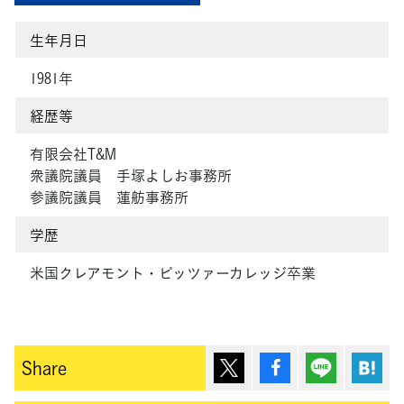
生年月日
1981年
経歴等
有限会社T&M
衆議院議員 手塚よしお事務所
参議院議員 蓮舫事務所
学歴
米国クレアモント・ピッツァーカレッジ卒業
ポスト
シェア
Lineで送
は
Share