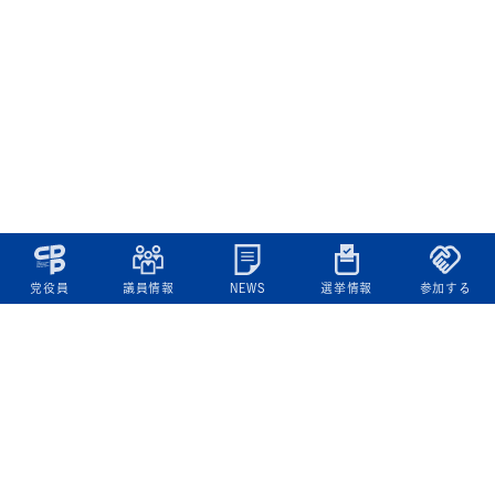
党役員
議員情報
NEWS
選挙情報
参加する
立憲民主党について
綱領
役員一覧
次の内閣
委員会委員一覧
議員・総支部長一覧
党本部所在地
都道府県連一覧
立憲民主党 活動計画・活動報告
ニュース