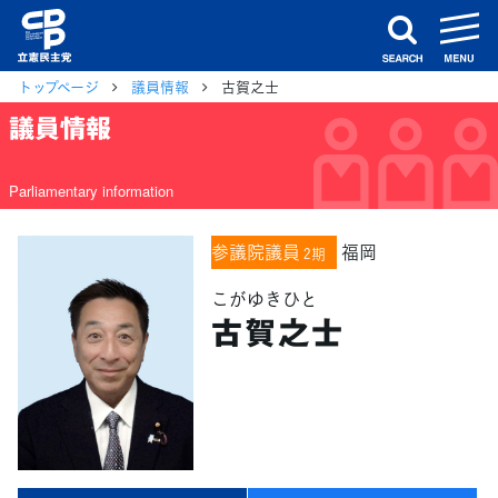
m
search
トップページ
議員情報
古賀之士
議員情報
Parliamentary information
参議院議員
福岡
2期
こがゆきひと
古賀之士