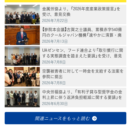
金属労協より、「2026年度産業政策提言」を
受け、意見交換
2026年7月22日
【参院本会議】古賀之士議員、累積赤字540億
円のクールジャパン機構「速やかに清算・廃
止すべき」
2026年7月13日
UAゼンセン、フード連合より「取引慣行に関
する実態調査を踏まえた要請」を受け、意見
交換
2026年7月8日
空襲被害者に対して一時金を支給する法案を
参院に提出
2026年7月8日
中央労福協より、「有利子貸与型奨学金の金
利上昇に伴う返済負担軽減に関する要請」を
受け、意見交換
2026年6月30日
関連ニュースをもっと読む