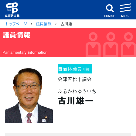
m
search
トップページ
議員情報
古川雄一
議員情報
Parliamentary information
自治体議員
4期
会津若松市議会
ふるかわゆういち
古川雄一