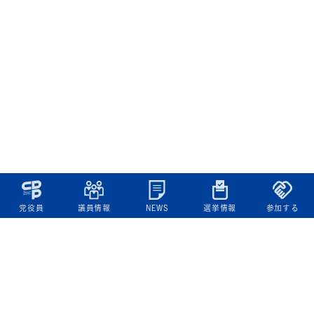
党役員
議員情報
NEWS
選挙情報
参加する
立憲民主党について
綱領
役員一覧
次の内閣
委員会委員一覧
議員・総支部長一覧
党本部所在地
都道府県連一覧
立憲民主党 活動計画・活動報告