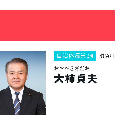
自治体議員
須賀川
2期
おおがきさだお
大柿貞夫