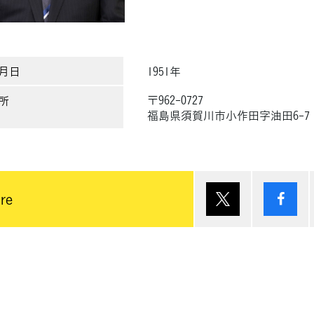
月日
1951年
〒962-0727
所
福島県須賀川市小作田字油田6-7
ポスト
シ
re