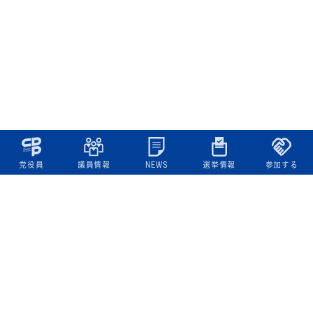
党役員
議員情報
NEWS
選挙情報
参加する
立憲民主党について
綱領
役員一覧
次の内閣
委員会委員一覧
議員・総支部長一覧
党本部所在地
都道府県連一覧
立憲民主党 活動計画・活動報告
ニュース