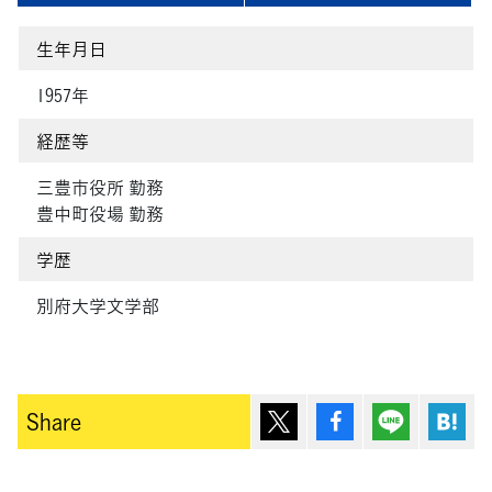
生年月日
1957年
経歴等
三豊市役所 勤務
豊中町役場 勤務
学歴
別府大学文学部
ポスト
シェア
Lineで送
は
Share