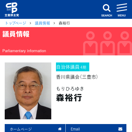
m
search
トップページ
議員情報
森裕行
議員情報
Parliamentary information
自治体議員
4期
香川県議会（三豊市）
もりひろゆき
森裕行
ホームページ
Email