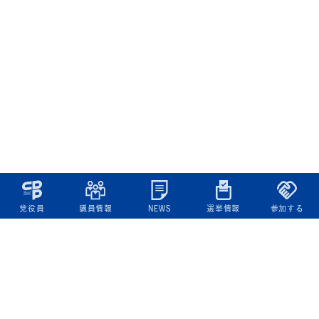
党役員
議員情報
NEWS
選挙情報
参加する
立憲民主党について
綱領
役員一覧
次の内閣
委員会委員一覧
議員・総支部長一覧
党本部所在地
都道府県連一覧
立憲民主党 活動計画・活動報告