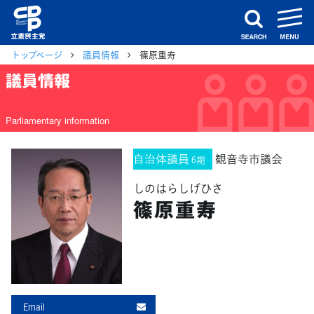
m
search
トップページ
議員情報
篠原重寿
議員情報
Parliamentary information
自治体議員
観音寺市議会
6期
しのはらしげひさ
篠原重寿
Email