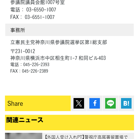
参議院議員会館1007号室
電話： 03-6550-1007
FAX： 03-6551-1007
事務所
立憲民主党神奈川県参議院選挙区第1総支部
〒231-0012
神奈川県横浜市中区相生町1-7 和同ビル403
電話：045-226-2393
FAX：045-226-2389
ポスト
シェア
Lineで送
は
Share
関連ニュース
【外国人受け入れPT】警視庁高尾署留置場で