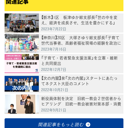
関連記事
【栃木】1区 板津ゆか総支部長「世の中を変
え、経済を成長させ、生活を豊かにする」
2023年7月22日
【神奈川】20区 大塚さゆり総支部長「子育て
世代当事者、高齢者福祉現場の経験を政治に
届けたい」
2023年7月16日
「子育て・若者緊急支援法案」を立憲・維新
と共同提出
2022年12月7日
【次の内閣】泉「次の内閣」スタートにあたっ
てネクスト大臣のコメント
2022年10月21日
新役員体制を決定 旧統一教会２世信者から
ヒアリング 旧統一教会被害対策本部・消費
者部会合同会議
2022年9月21日
関連記事をもっと読む