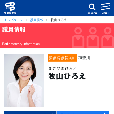
m
search
トップページ
議員情報
牧山ひろえ
議員情報
Parliamentary information
参議院議員
神奈川
4期
まきやまひろえ
牧山ひろえ