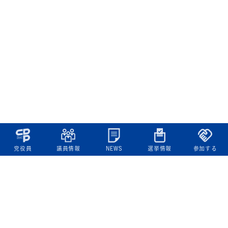
党役員
議員情報
NEWS
選挙情報
参加する
立憲民主党について
綱領
役員一覧
次の内閣
委員会委員一覧
議員・総支部長一覧
党本部所在地
都道府県連一覧
立憲民主党 活動計画・活動報告