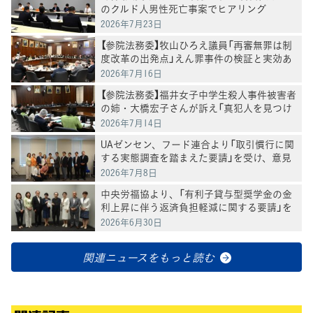
のクルド人男性死亡事案でヒアリング
2026年7月23日
【参院法務委】牧山ひろえ議員「再審無罪は制
度改革の出発点」えん罪事件の検証と実効あ
る法改正を求める
2026年7月16日
【参院法務委】福井女子中学生殺人事件被害者
の姉・大橋宏子さんが訴え「真犯人を見つけ
ることが妹の供養になる」
2026年7月14日
UAゼンセン、フード連合より「取引慣行に関
する実態調査を踏まえた要請」を受け、意見
交換
2026年7月8日
中央労福協より、「有利子貸与型奨学金の金
利上昇に伴う返済負担軽減に関する要請」を
受け、意見交換
2026年6月30日
関連ニュースをもっと読む