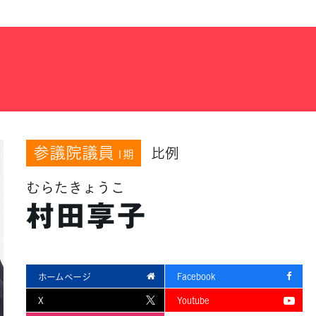
参議院議員
比例
1期
むらたきょうこ
村田享子
ホームページ
Facebook
X
Youtube