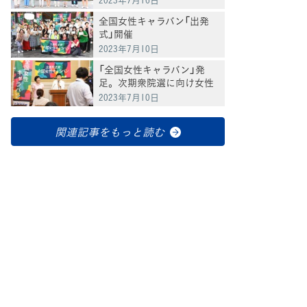
を政治に届けたい」
全国女性キャラバン「出発
式」開催
2023年7月10日
「全国女性キャラバン」発
足。次期衆院選に向け女性
議員を増やしていくために
2023年7月10日
全国各地を回ると辻元議員
関連記事をもっと読む
てブ