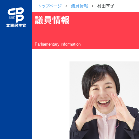
トップページ
議員情報
村田享子
議員情報
Parliamentary information