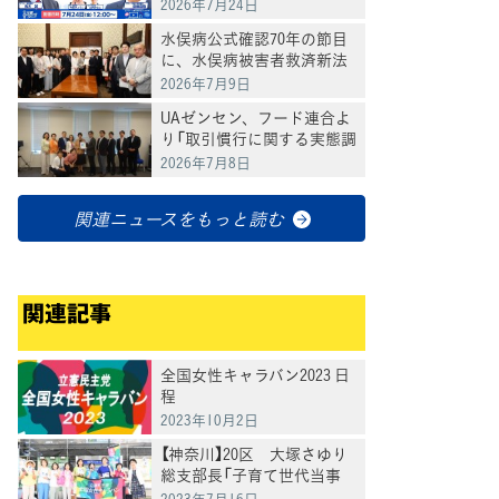
会」のリアル」斎藤嘉隆×鬼
2026年7月24日
木誠×村田きょうこ×山内
水俣病公式確認70年の節目
かなこ
に、水俣病被害者救済新法
案提出
2026年7月9日
UAゼンセン、フード連合よ
り「取引慣行に関する実態調
査を踏まえた要請」を受け、
2026年7月8日
意見交換
関連ニュースをもっと読む
関連記事
全国女性キャラバン2023 日
程
2023年10月2日
【神奈川】20区 大塚さゆり
総支部長「子育て世代当事
者、高齢者福祉現場の経験
2023年7月16日