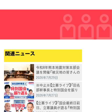
関連ニュース
令和8年熊本地震対策本部会
議を開催「被災地の皆さんの
命を守る覚悟で対応」田名部
2026年7月29日
本部長
※中止※【立憲ライブ】「田名
部幹事長と特別国会を振り
返る」田名部匡代×村田きょ
2026年7月27日
うこ
【立憲ライブ】「国会最終日前
日、立憲議員が語る「特別国