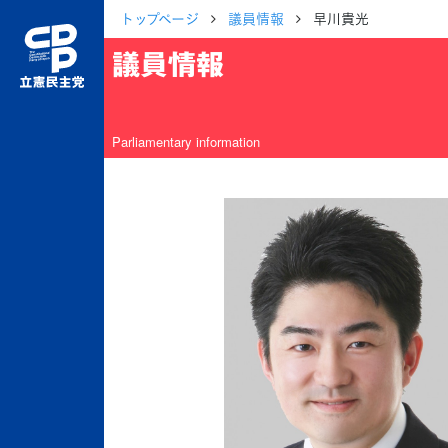
トップページ
議員情報
早川貴光
議員情報
Parliamentary information