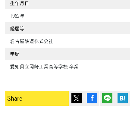
生年月日
1962年
経歴等
名古屋鉄道株式会社
学歴
愛知県立岡崎工業高等学校 卒業
ポスト
シェア
Lineで送
は
Share