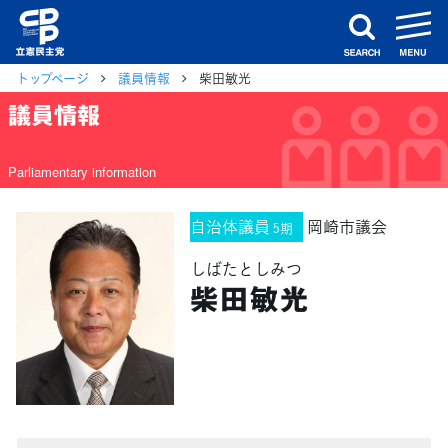
m
search
トップページ
議員情報
柴田敏光
議員情報
Parliamentary information
自治体議員
岡崎市議会
5期
しばたとしみつ
柴田敏光