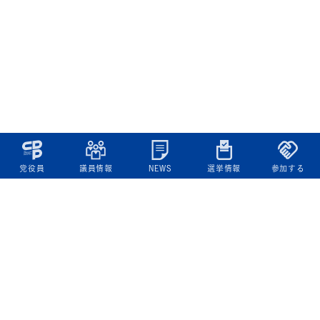
党役員
議員情報
NEWS
選挙情報
参加する
立憲民主党について
綱領
役員一覧
次の内閣
委員会委員一覧
議員・総支部長一覧
党本部所在地
都道府県連一覧
立憲民主党 活動計画・活動報告
ニュース