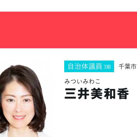
自治体議員
千葉市
3期
みついみわこ
三井美和香