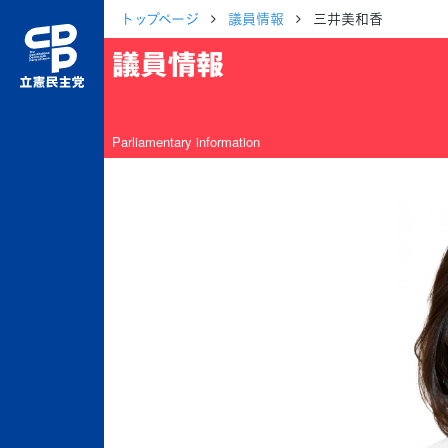
トップページ
議員情報
三井美和香
議員情報
Parliamentary information