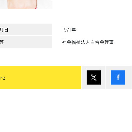
月日
1971年
等
社会福祉法人白雪会理事
ポスト
シ
re