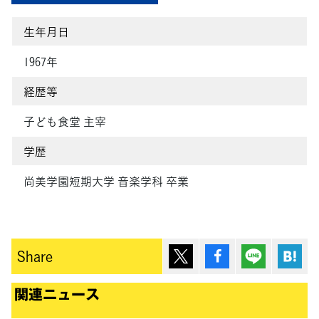
生年月日
1967年
経歴等
子ども食堂 主宰
学歴
尚美学園短期大学 音楽学科 卒業
ポスト
シェア
Lineで送
は
Share
関連ニュース