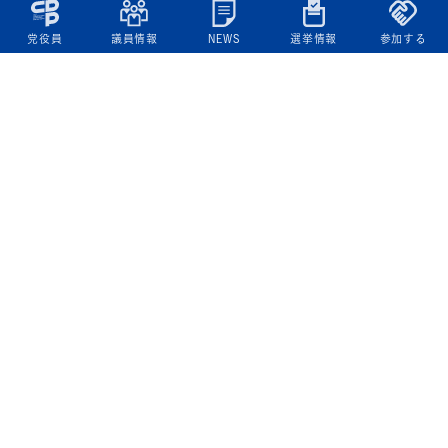
党役員
議員情報
NEWS
選挙情報
参加する
立憲民主党について
綱領
役員一覧
次の内閣
委員会委員一覧
議員・総支部長一覧
党本部所在地
都道府県連一覧
立憲民主党 活動計画・活動報告
ニュース
政策情報
基本政策
ビジョン２２
政策集
選挙政策
国会レポート
政調活動ニュース
提出法案
選挙情報
参院選2025選挙結果
衆院選2024選挙結果
参院選2022選挙結果
衆院選2021選挙結果
第20回統一地方自治体選挙 結果一覧
候補者公募2026