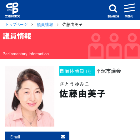
m
search
トップページ
議員情報
佐藤由美子
議員情報
Parliamentary information
自治体議員
平塚市議会
1期
さとうゆみこ
佐藤由美子
Email