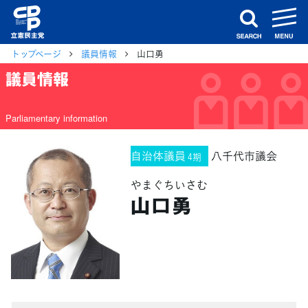
m
search
トップページ
議員情報
山口勇
議員情報
Parliamentary information
自治体議員
八千代市議会
4期
やまぐちいさむ
山口勇