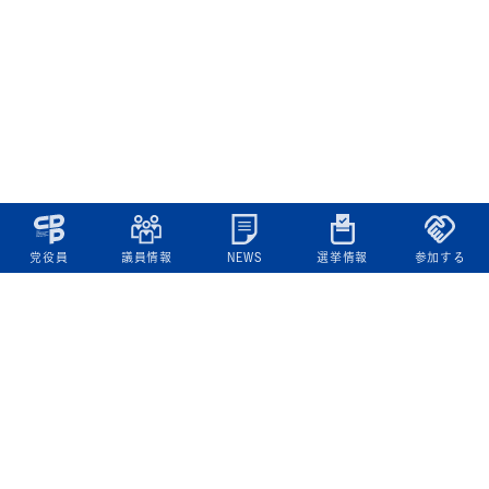
党役員
議員情報
NEWS
選挙情報
参加する
立憲民主党について
綱領
役員一覧
次の内閣
委員会委員一覧
議員・総支部長一覧
党本部所在地
都道府県連一覧
立憲民主党 活動計画・活動報告
ニュース