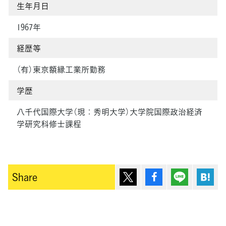
生年月日
1967年
経歴等
（有）東京額縁工業所勤務
学歴
八千代国際大学（現：秀明大学）大学院国際政治経済
学研究科修士課程
ポスト
シェア
Lineで送
は
Share