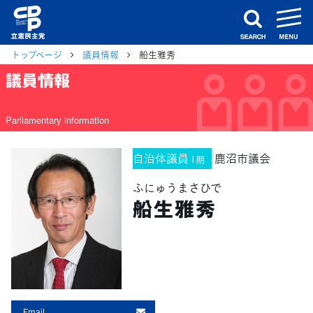
m
search
トップページ
議員情報
船生雅秀
議員情報
Parliamentary information
自治体議員
鹿沼市議会
1期
ふにゅうまさひで
船生雅秀
Email