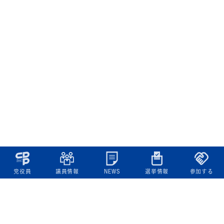
党役員
議員情報
NEWS
選挙情報
参加する
立憲民主党について
綱領
役員一覧
次の内閣
委員会委員一覧