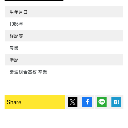
生年月日
1986年
経歴等
農業
学歴
紫波総合高校 卒業
ポスト
シェア
Lineで送
は
Share