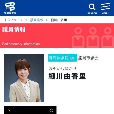
m
search
トップページ
議員情報
細川由香里
議員情報
Parliamentary information
自治体議員
盛岡市議会
1期
ほそかわゆかり
細川由香里
X