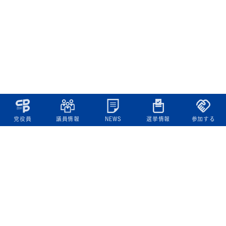
党役員
議員情報
NEWS
選挙情報
参加する
立憲民主党について
綱領
役員一覧
次の内閣
委員会委員一覧
議員・総支部長一覧
党本部所在地
都道府県連一覧
立憲民主党 活動計画・活動報告
ニュース