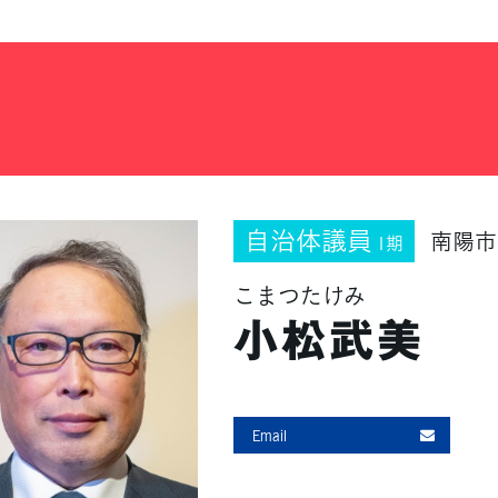
自治体議員
南陽市
1期
こまつたけみ
小松武美
Email