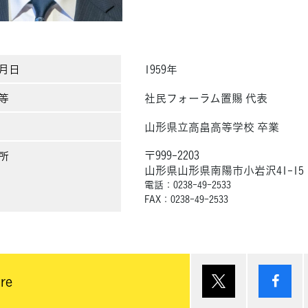
月日
1959年
等
社民フォーラム置賜 代表
山形県立高畠高等学校 卒業
〒999-2203
所
山形県山形県南陽市小岩沢41-15
電話：0238-49-2533
FAX：0238-49-2533
ポスト
シ
re