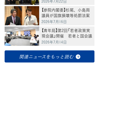
換
2026年7月22日
【参院内閣委】杉尾、小島両
議員が国旗損壊等処罰法案
を追及
2026年7月16日
【青年局】第2回「若者政策実
現会議」開催 若者と国会議
員が「教育政策」の実現につ
2026年7月14日
いて意見交換
関連ニュースをもっと読む