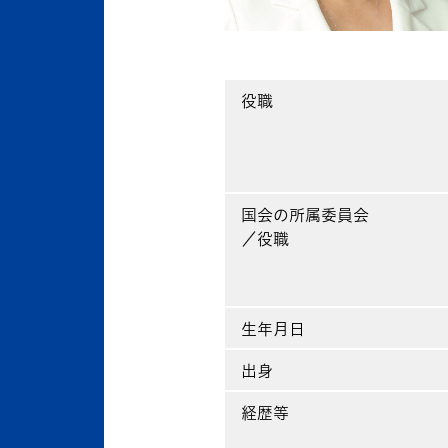
役職
国会の所属委員会
／役職
生年月日
出身
経歴等