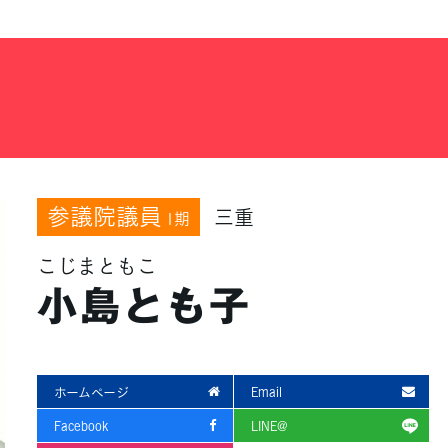
参議院議員
三重
1期
こじまともこ
小島とも子
ホームページ
Email
Facebook
LINE@