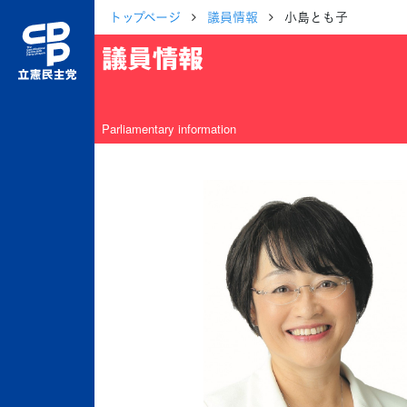
トップページ
議員情報
小島とも子
議員情報
Parliamentary information