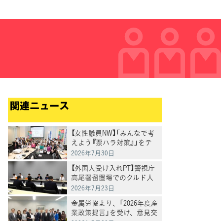
関連ニュース
【女性議員NW】「みんなで考
えよう『票ハラ対策』」をテ
ーマに実践的な対応を共有
2026年7月30日
【外国人受け入れPT】警視庁
高尾署留置場でのクルド人
男性死亡事案でヒアリング
2026年7月23日
金属労協より、「2026年度産
業政策提言」を受け、意見交