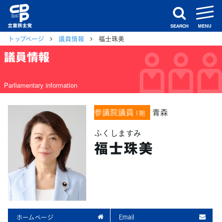
m
search
トップページ
議員情報
福士珠美
議員情報
Parliamentary information
参議院議員
青森
1期
ふくしますみ
福士珠美
ホームページ
Email