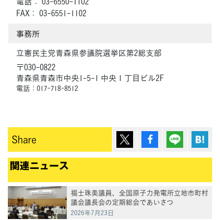
電話： 03-6550-1102
FAX： 03-6551-1102
事務所
立憲民主党青森県参議院選挙区第2総支部
〒030-0822
青森県青森市中央1-5-1 中央１丁目ビル2F
電話：017-718-8512
ポスト
シェア
Lineで送
は
Share
関連ニュース
福士珠美議員、全国原子力発電所立地市町村
議会議長会の定期総会であいさつ
2026年7月23日