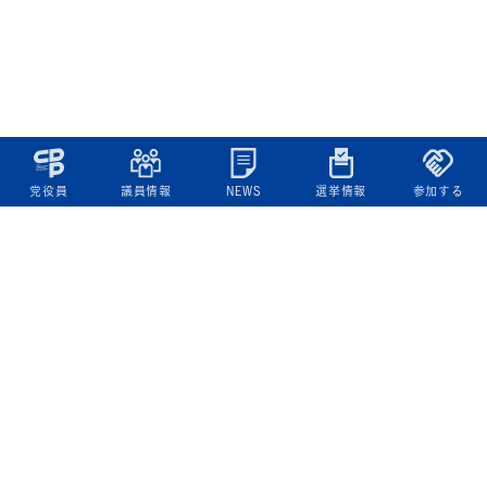
党役員
議員情報
NEWS
選挙情報
参加する
立憲民主党について
綱領
役員一覧
次の内閣
委員会委員一覧
議員・総支部長一覧
党本部所在地
都道府県連一覧
立憲民主党 活動計画・活動報告
ニュース
政策情報
基本政策
ビジョン２２
政策集
選挙政策
国会レポート