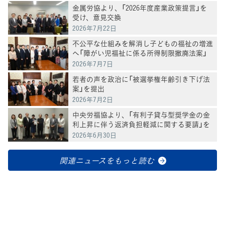
金属労協より、「2026年度産業政策提言」を
受け、意見交換
2026年7月22日
不公平な仕組みを解消し子どもの福祉の増進
へ「障がい児福祉に係る所得制限撤廃法案」
を提出
2026年7月7日
若者の声を政治に「被選挙権年齢引き下げ法
案」を提出
2026年7月2日
中央労福協より、「有利子貸与型奨学金の金
利上昇に伴う返済負担軽減に関する要請」を
受け、意見交換
2026年6月30日
関連ニュースをもっと読む