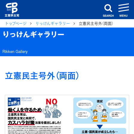
m
search
トップページ
りっけんギャラリー
立憲民主号外（両面）
りっけんギャラリー
Rikken Gallery
立憲民主号外（両面）