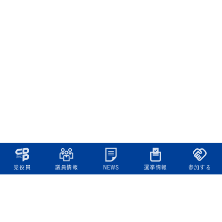
党役員
議員情報
NEWS
選挙情報
参加する
立憲民主党について
綱領
役員一覧
次の内閣
委員会委員一覧
議員・総支部長一覧