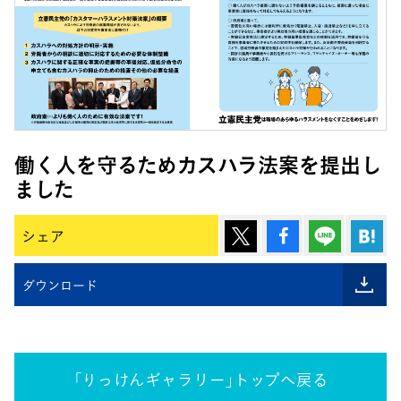
働く人を守るためカスハラ法案を提出し
ました
ポスト
シェア
Lineで
は
シェア
ダウンロード
「りっけんギャラリー」トップへ戻る