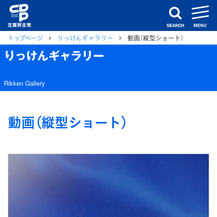
m
search
トップページ
りっけんギャラリー
動画（縦型ショート）
りっけんギャラリー
Rikken Gallery
動画（縦型ショート）