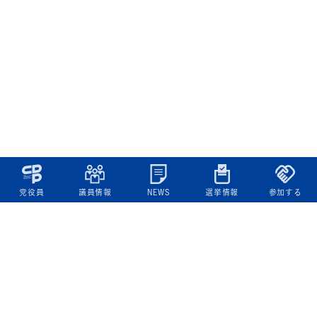
党役員
議員情報
NEWS
選挙情報
参加する
立憲民主党について
綱領
役員一覧
次の内閣
委員会委員一覧
議員・総支部長一覧
党本部所在地
都道府県連一覧
立憲民主党 活動計画・活動報告