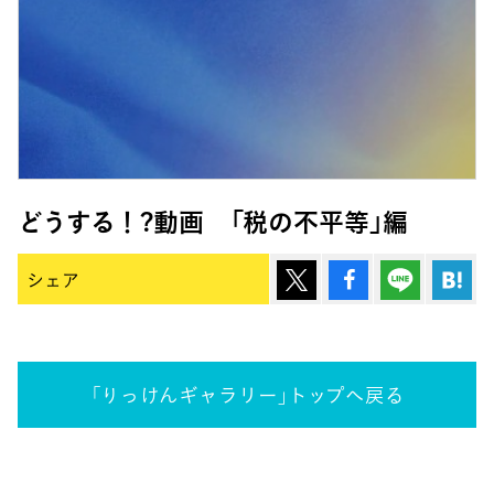
どうする！?動画 「税の不平等」編
ポスト
シェア
Lineで
は
シェア
「りっけんギャラリー」トップへ戻る