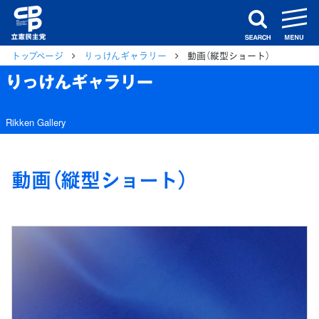
m
search
トップページ
りっけんギャラリー
動画（縦型ショート）
りっけんギャラリー
Rikken Gallery
動画（縦型ショート）