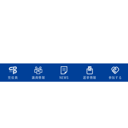
党役員
議員情報
NEWS
選挙情報
参加する
立憲民主党について
綱領
役員一覧
次の内閣
委員会委員一覧
議員・総支部長一覧
党本部所在地
都道府県連一覧
立憲民主党 活動計画・活動報告