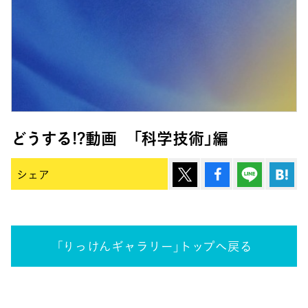
どうする!?動画 「科学技術」編
ポスト
シェア
Lineで
は
シェア
「りっけんギャラリー」トップへ戻る