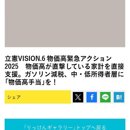
立憲VISION.6 物価高緊急アクション
2025 物価高が直撃している家計を直接
支援。ガソリン減税、中・低所得者層に
「物価高手当」を！
ポスト
シェア
Lineで
は
シェア
「りっけんギャラリー」トップへ戻る