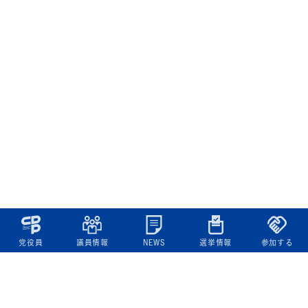
党役員
議員情報
NEWS
選挙情報
参加する
立憲民主党について
綱領
役員一覧
次の内閣
委員会委員一覧