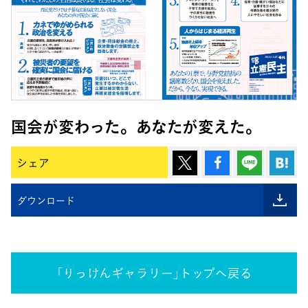
国会が変わった。あなたが変えた。
ポスト
シェア
Lineで
は
シェア
ダウンロード
「りっけんギャラリー」トップへ戻る