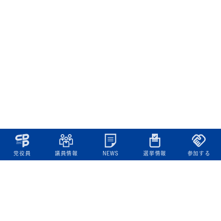
党役員
議員情報
NEWS
選挙情報
参加する
立憲民主党について
綱領
役員一覧
次の内閣
委員会委員一覧
議員・総支部長一覧
党本部所在地
都道府県連一覧