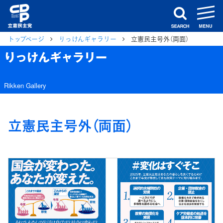
m
search
トップページ
りっけんギャラリー
立憲民主号外（両面）
りっけんギャラリー
Rikken Gallery
立憲民主号外（両面）