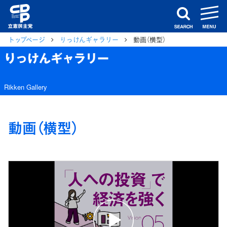
m
search
トップページ
りっけんギャラリー
動画（横型）
りっけんギャラリー
Rikken Gallery
動画（横型）