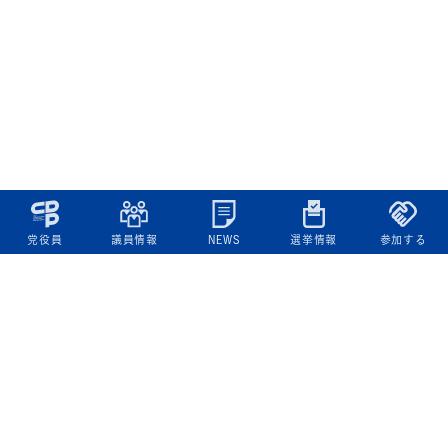
党役員
議員情報
NEWS
選挙情報
参加する
立憲民主党について
綱領
役員一覧
次の内閣
委員会委員一覧
議員・総支部長一覧
党本部所在地
都道府県連一覧
立憲民主党 活動計画・活動報告
ニュース