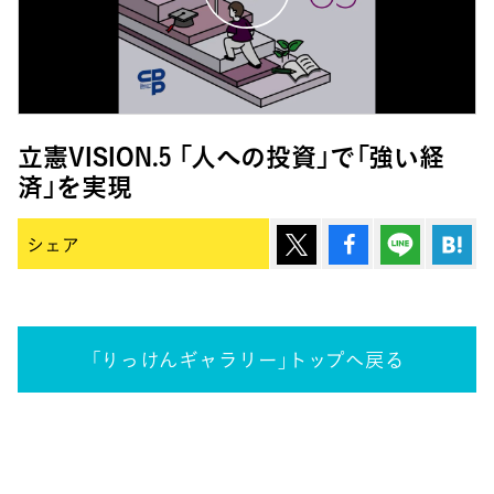
立憲VISION.5 「人への投資」で「強い経
済」を実現
ポスト
シェア
Lineで
は
シェア
「りっけんギャラリー」トップへ戻る