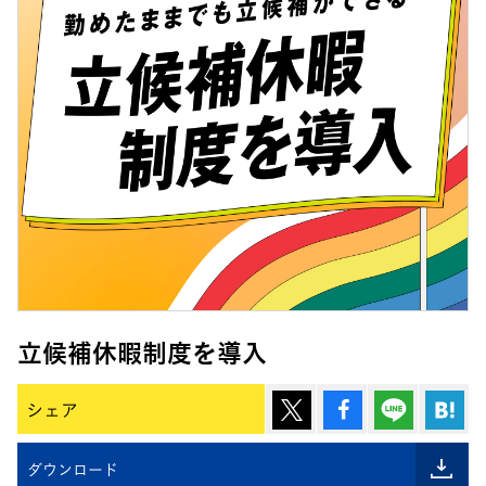
立候補休暇制度を導入
ポスト
シェア
Lineで
は
シェア
ダウンロード