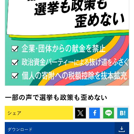
一部の声で選挙も政策も歪めない
ポスト
シェア
Lineで
は
シェア
ダウンロード