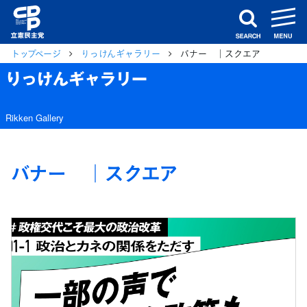
m
search
トップページ
りっけんギャラリー
バナー ｜スクエア
りっけんギャラリー
Rikken Gallery
バナー ｜スクエア