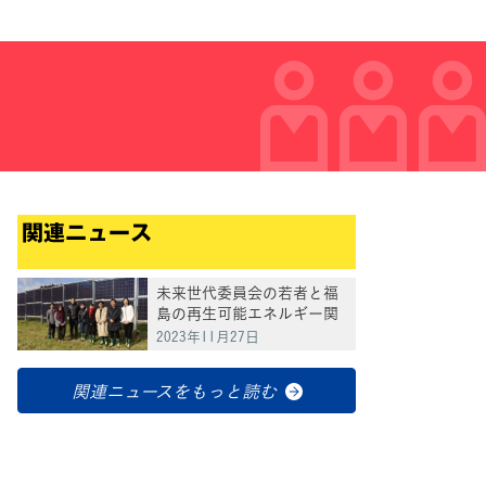
関連ニュース
未来世代委員会の若者と福
島の再生可能エネルギー関
連施設などを視察
2023年11月27日
関連ニュースをもっと読む