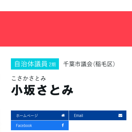
自治体議員
千葉市議会（稲毛区）
2期
こさかさとみ
小坂さとみ
ホームページ
Email
Facebook