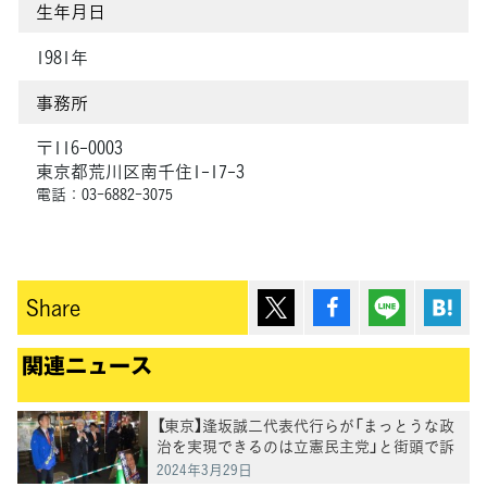
生年月日
1981年
事務所
〒116-0003
東京都荒川区南千住1-17-3
電話：03-6882-3075
ポスト
シェア
Lineで送
は
Share
関連ニュース
【東京】逢坂誠二代表代行らが「まっとうな政
治を実現できるのは立憲民主党」と街頭で訴
え
2024年3月29日