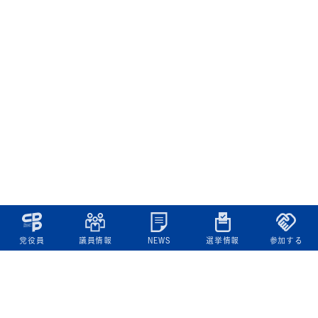
党役員
議員情報
NEWS
選挙情報
参加する
立憲民主党について
綱領
役員一覧
次の内閣
委員会委員一覧
議員・総支部長一覧