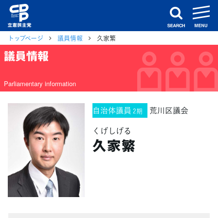
m
search
トップページ
議員情報
久家繁
議員情報
Parliamentary information
自治体議員
荒川区議会
2期
くげしげる
久家繁