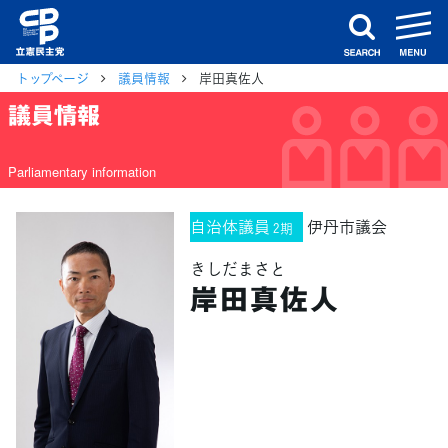
m
search
トップページ
議員情報
岸田真佐人
議員情報
Parliamentary information
自治体議員
伊丹市議会
2期
きしだまさと
岸田真佐人