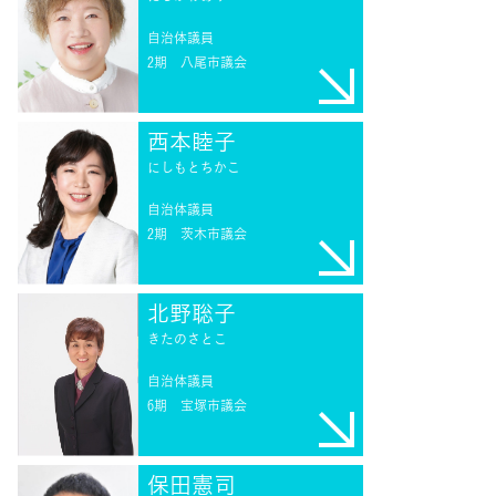
自治体議員
2期
八尾市議会
西本睦子
にしもとちかこ
自治体議員
2期
茨木市議会
北野聡子
きたのさとこ
自治体議員
6期
宝塚市議会
保田憲司