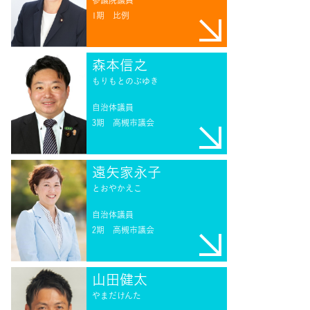
1期
比例
森本信之
もりもとのぶゆき
自治体議員
3期
高槻市議会
遠矢家永子
とおやかえこ
自治体議員
2期
高槻市議会
山田健太
やまだけんた