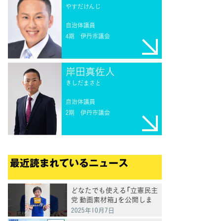
やすだけんじ
自治体議員
4期
伊丹市議会
てブ
岸田真佐人
きしだまさと
自治体議員
2期
伊丹市議会
最近読まれているニュース
どなたでも使える「立憲民主
党 動画素材箱」を公開しま
した
2025年10月7日