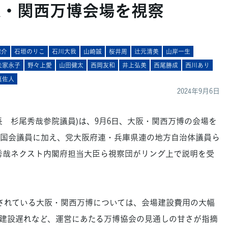
阪・関西万博会場を視察
健介
石垣のりこ
石川大我
山崎誠
桜井周
辻元清美
山岸一生
矢家永子
野々上愛
山田健太
西岡友和
井上弘美
西尾勝成
西川あり
真佐人
2024年9月6日
 杉尾秀哉参院議員)は、9月6日、大阪・関西万博の会場を
国会議員に加え、党大阪府連・兵庫県連の地方自治体議員ら
秀哉ネクスト内閣府担当大臣ら視察団がリング上で説明を受
定されている大阪・関西万博については、会場建設費用の大幅
建設遅れなど、運営にあたる万博協会の見通しの甘さが指摘