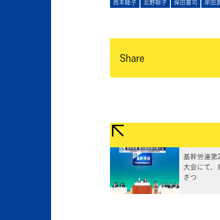
西本睦子
北野聡子
保田憲司
岸田
Share
基幹労連第
大会にて、
さつ