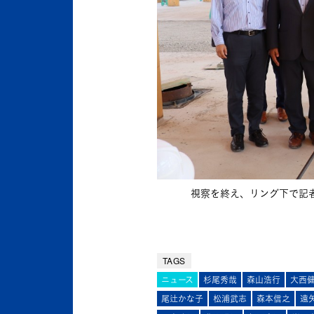
視察を終え、リング下で記
TAGS
ニュース
杉尾秀哉
森山浩行
大西
尾辻かな子
松浦武志
森本信之
遠