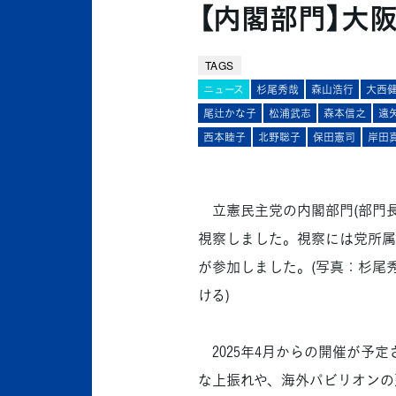
【内閣部門】大
TAGS
ニュース
杉尾秀哉
森山浩行
大西
尾辻かな子
松浦武志
森本信之
遠
西本睦子
北野聡子
保田憲司
岸田
立憲民主党の内閣部門(部門長
視察しました。視察には党所属
が参加しました。(写真：杉尾
ける)
2025年4月からの開催が予
な上振れや、海外パビリオンの