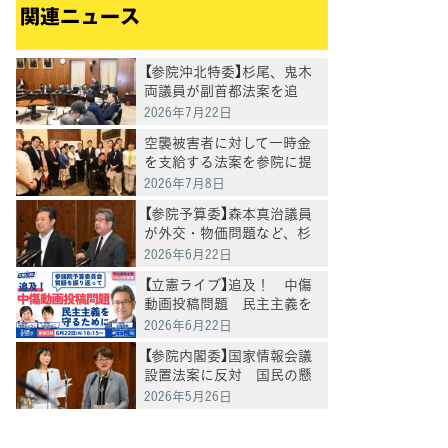
関連ニュース
【参院沖北特委】杉尾、鬼木
両議員が副首都法案を追
及 災害リスクや「都構想」
2026年7月22日
との関係を問う
空襲被害者に対して一時金
を支給する法案を参院に提
出
2026年7月8日
【参院予算委】森本真治議員
が外交・物価問題など、杉
尾秀哉議員がサナエトーク
2026年6月22日
ン問題等を質問
【立憲ライブ】追及！ 中傷
動画投稿問題 民主主義を
守るために 杉尾秀哉×村
2026年6月22日
田きょうこ×山内かなこ
【参院内閣委】国家情報会議
設置法案に反対 国民の懸
念を払拭するため修正案を
2026年5月26日
提出 杉尾・塩村・小島・
鬼木各議員