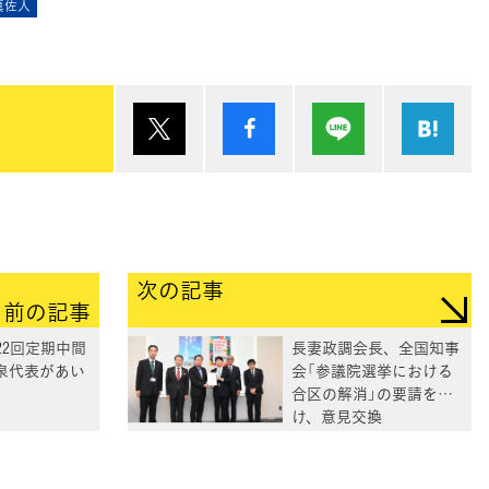
真佐人
ポスト
シェア
Lineで送る
は
次の記事
前の記事
22回定期中間
長妻政調会長、全国知事
泉代表があい
会「参議院選挙における
合区の解消」の要請を受
け、意見交換