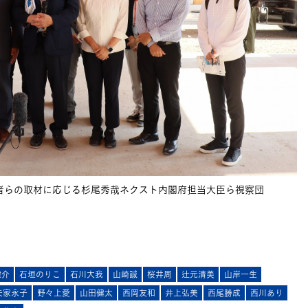
者らの取材に応じる杉尾秀哉ネクスト内閣府担当大臣ら視察団
健介
石垣のりこ
石川大我
山崎誠
桜井周
辻元清美
山岸一生
矢家永子
野々上愛
山田健太
西岡友和
井上弘美
西尾勝成
西川あり