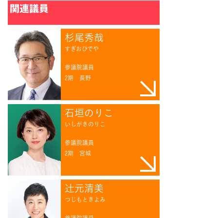
関連議員
杉尾秀哉
すぎおひでや
参議院議員
2期
長野
石垣のりこ
いしがきのりこ
参議院議員
2期
宮城
辻󠄀元清美
つじもときよみ
参議院議員