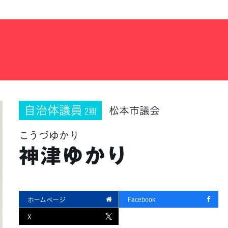
自治体議員
松本市議会
2期
こうづゆかり
神津ゆかり
ホームページ
Facebook
X