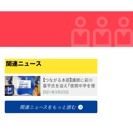
関連ニュース
【つながる本部】講師に前川
喜平氏を迎え「夜間中学を理
解する集い」を開催
2021年3月23日
関連ニュースをもっと読む