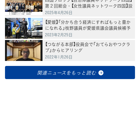
第２回総会・【女性議員ネットワーク四国】設
立総会と視察・研修会を開催
2025年4月26日
【愛媛】「分かち合う経済にすればもっと豊か
になれる」枝野議員が愛媛県議会議員候補予
定者と演説
2023年2月25日
【つながる本部】役員会で「おてらおやつクラ
ブ」からヒアリング
2022年1月26日
関連ニュースをもっと読む