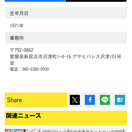
生年月日
1971年
事務所
〒792-0862
愛媛県新居浜市沢津町1-4-16 アサヒパレス沢津101号
室
電話：080-6380-0930
ポスト
シェア
Lineで送
は
Share
関連ニュース
四国ブロック【自治体議員ネットワーク四国】