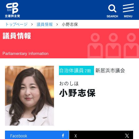
m
search
トップページ
議員情報
小野志保
議員情報
Parliamentary information
自治体議員
新居浜市議会
2期
おのしほ
小野志保
Facebook
X