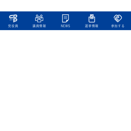
党役員
議員情報
NEWS
選挙情報
参加する
立憲民主党について
綱領
役員一覧
次の内閣
委員会委員一覧
議員・総支部長一覧
党本部所在地
都道府県連一覧
立憲民主党 活動計画・活動報告
ニュース
政策情報
基本政策
ビジョン２２
政策集
選挙政策
国会レポート
政調活動ニュース
提出法案
選挙情報
参院選2025選挙結果
衆院選2024選挙結果
参院選2022選挙結果
衆院選2021選挙結果