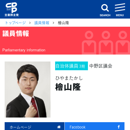
m
search
トップページ
議員情報
檜山隆
議員情報
Parliamentary information
自治体議員
中野区議会
3期
ひやまたかし
檜山隆
ホームページ
Facebook