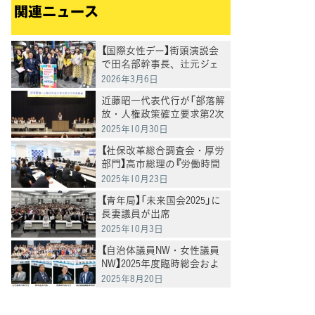
関連ニュース
【国際女性デー】街頭演説会
で田名部幹事長、辻元ジェ
ンダー本部長らが訴え
2026年3月6日
近藤昭一代表代行が「部落解
放・人権政策確立要求第2次
中央集会」に出席し、あいさ
2025年10月30日
つ
【社保改革総合調査会・厚労
部門】高市総理の『労働時間
規制の緩和検討』について、
2025年10月23日
全国過労死家族会および弁
【青年局】「未来国会2025」に
護団よりヒアリング
長妻議員が出席
2025年10月3日
【自治体議員NW・女性議員
NW】2025年度臨時総会およ
び合同夏季研修会を開催
2025年8月20日