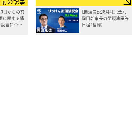
前の記事
月3日からの前
【街頭演説】8月4日（金）、
雨に関する情
岡田幹事長の街頭演説等
の設置につい
日程（福岡）