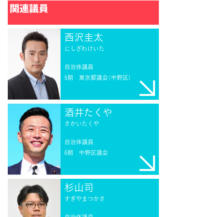
関連議員
西沢圭太
にしざわけいた
自治体議員
5期
東京都議会（中野区）
酒井たくや
さかいたくや
自治体議員
6期
中野区議会
杉山司
すぎやまつかさ
自治体議員