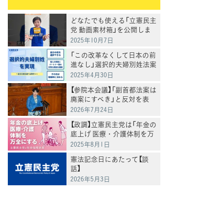
どなたでも使える「立憲民主
党 動画素材箱」を公開しま
した
2025年10月7日
「この改革なくして日本の前
進なし」選択的夫婦別姓法案
を提出
2025年4月30日
【参院本会議】「副首都法案は
廃案にすべき」と反対を表
明 岸真紀子議員
2026年7月24日
【政調】立憲民主党は「年金の
底上げ 医療・介護体制を万
全にする」
2025年8月1日
憲法記念日にあたって【談
話】
2026年5月3日