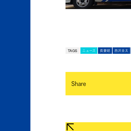
TAGS
ニュース
長妻昭
西沢圭太
Share