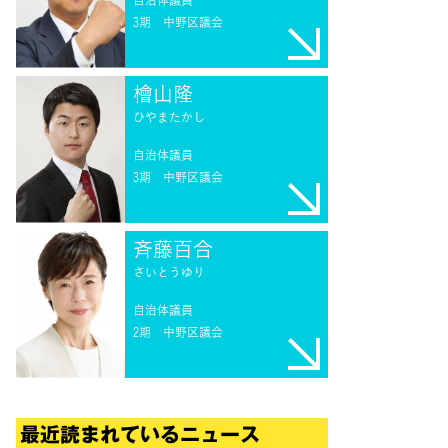
3期
中野区議会
檜山隆
ひやまたかし
自治体議員
3期
中野区議会
斉藤百合
さいとうゆり
自治体議員
2期
中野区議会
最近読まれているニュース