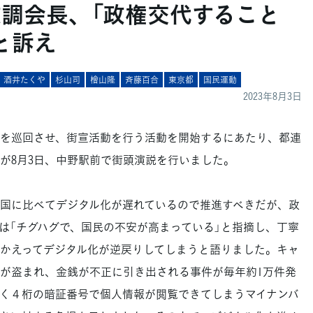
政調会長、「政権交代すること
と訴え
酒井たくや
杉山司
檜山隆
斉藤百合
東京都
国民運動
2023年8月3日
を巡回させ、街宣活動を行う活動を開始するにあたり、都連
が8月3日、中野駅前で街頭演説を行いました。
国に比べてデジタル化が遅れているので推進すべきだが、政
は「チグハグで、国民の不安が高まっている」と指摘し、丁寧
かえってデジタル化が逆戻りしてしまうと語りました。キャ
が盗まれ、金銭が不正に引き出される事件が毎年約1万件発
く４桁の暗証番号で個人情報が閲覧できてしまうマイナンバ