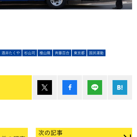
酒井たくや
杉山司
檜山隆
斉藤百合
東京都
国民運動
ポスト
シェア
Lineで送る
は
次の記事