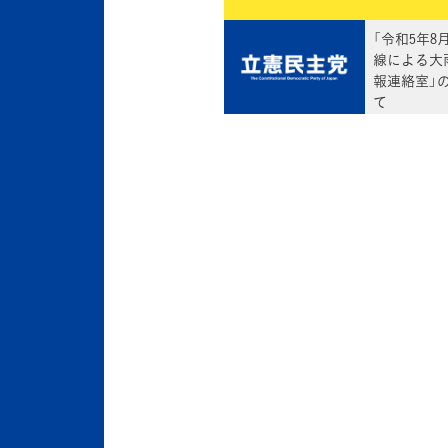
「令和5年8
線による大
報連絡室」
て