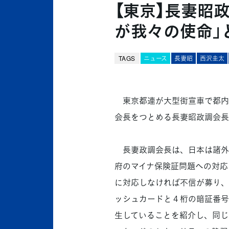
【東京】長妻昭
が我々の使命」
TAGS
ニュース
長妻昭
西沢圭太
東京都連が大型街宣車で都内
会長をつとめる長妻昭政調会長
長妻政調会長は、日本は諸外
府のマイナ保険証問題への対応
に対応しなければ不信が募り、
ッシュカードと４桁の暗証番号
生していることを紹介し、同じ