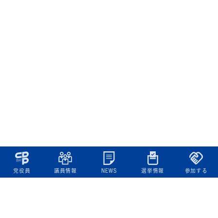
党役員
議員情報
NEWS
選挙情報
参加する
立憲民主党について
綱領
役員一覧
次の内閣
委員会委員一覧