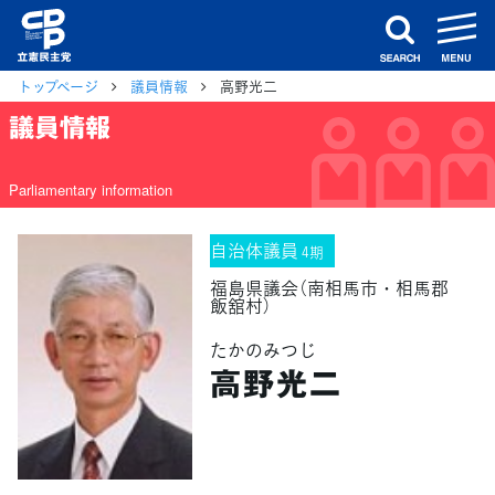
m
search
トップページ
議員情報
高野光二
議員情報
Parliamentary information
自治体議員
4期
福島県議会（南相馬市・相馬郡
飯舘村）
たかのみつじ
高野光二