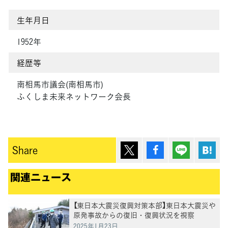
生年月日
1952年
経歴等
南相馬市議会(南相馬市)
ふくしま未来ネットワーク会長
ポスト
シェア
Lineで送
は
Share
関連ニュース
【東日本大震災復興対策本部】東日本大震災や
原発事故からの復旧・復興状況を視察
2025年1月23日