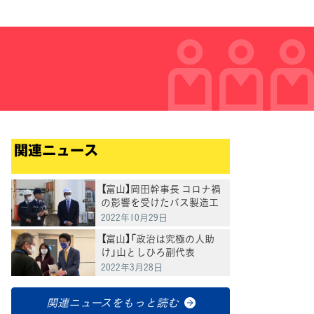
関連ニュース
【富山】岡田幹事長 コロナ禍
の影響を受けたバス製造工
場を視察
2022年10月29日
【富山】「政治は究極の人助
け」山としひろ副代表
2022年3月28日
関連ニュースをもっと読む