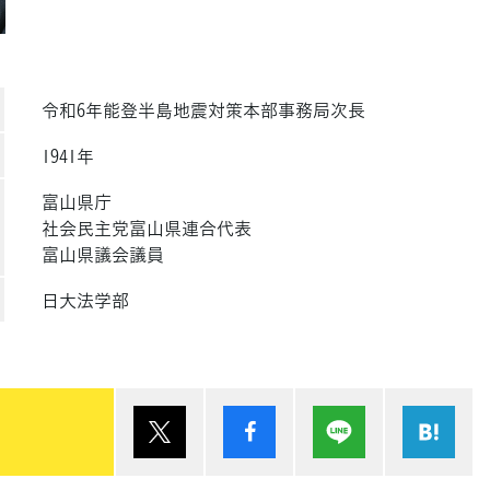
令和6年能登半島地震対策本部事務局次長
1941年
富山県庁
社会民主党富山県連合代表
富山県議会議員
日大法学部
ポスト
シェア
Lineで送る
は