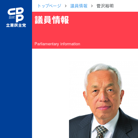
トップページ
議員情報
菅沢裕明
議員情報
Parliamentary information