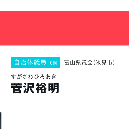
自治体議員
富山県議会（氷見市）
10期
すがさわひろあき
菅沢裕明