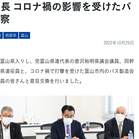
事長 コロナ禍の影響を受けたバ
察
明
岡部享
富山
2022年10月29日
、富山県入りし、党富山県連代表の菅沢裕明県議会議員、同幹
県連役員と、コロナ禍で打撃を受けた富山市内のバス製造会
員の皆さんと意見交換を行いました。