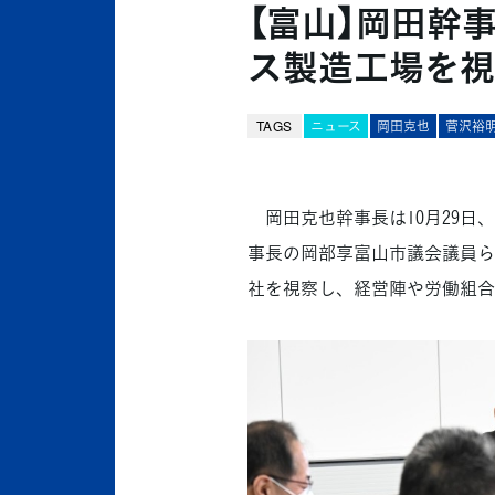
【富山】岡田幹
ス製造工場を視
TAGS
ニュース
岡田克也
菅沢裕
岡田克也幹事長は10月29日
事長の岡部享富山市議会議員ら
社を視察し、経営陣や労働組合