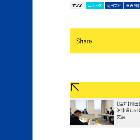
TAGS
ニュース
岡田克也
菅沢裕
Share
【福井】岡田
治体選に向
交換