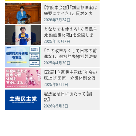
【参院本会議】「副首都法案は
廃案にすべき」と反対を表
明 岸真紀子議員
2026年7月24日
どなたでも使える「立憲民主
党 動画素材箱」を公開しま
した
2025年10月7日
「この改革なくして日本の前
進なし」選択的夫婦別姓法案
を提出
2025年4月30日
【政調】立憲民主党は「年金の
底上げ 医療・介護体制を万
全にする」
2025年8月1日
憲法記念日にあたって【談
話】
2026年5月3日