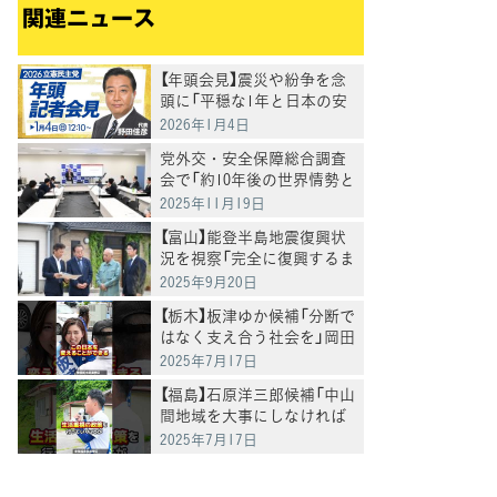
関連ニュース
【年頭会見】震災や紛争を念
頭に「平穏な1年と日本の安
定を」野田代表
2026年1月4日
党外交・安全保障総合調査
会で「約10年後の世界情勢と
日本の外交戦略の在り方」に
2025年11月19日
ついて有識者からヒアリン
【富山】能登半島地震復興状
グ
況を視察「完全に復興するま
で添い遂げるのが政府の責
2025年9月20日
任」野田代表
【栃木】板津ゆか候補「分断で
はなく支え合う社会を」岡田
克也常任顧問らとともに訴
2025年7月17日
え
【福島】石原洋三郎候補「中山
間地域を大事にしなければ
国の活力が失われる。地方
2025年7月17日
重視・生活重視の政策に取
り組む」 岡田常任顧問らと