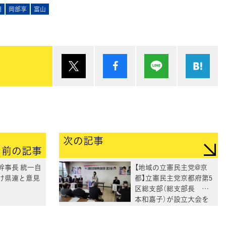
明
岡部享
富山
ポスト
シェア
Lineで送る
は
次の記事
前の記事
幹事長 統一自
【地域の立憲民主党@京
け県連と意見
都】立憲民主党京都府第5
区総支部（総支部長 山
本和嘉子）が設立大会を
開催