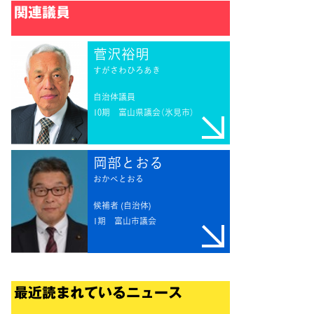
訴え
関連議員
菅沢裕明
すがさわひろあき
自治体議員
10期
富山県議会（氷見市）
岡部とおる
おかべとおる
候補者 (自治体)
1期
富山市議会
最近読まれているニュース