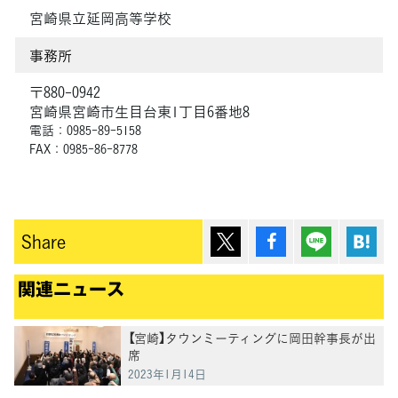
宮崎県立延岡高等学校
事務所
〒880-0942
宮崎県宮崎市生目台東1丁目6番地8
電話：0985-89-5158
FAX：0985-86-8778
ポスト
シェア
Lineで送
は
Share
関連ニュース
【宮崎】タウンミーティングに岡田幹事長が出
席
2023年1月14日