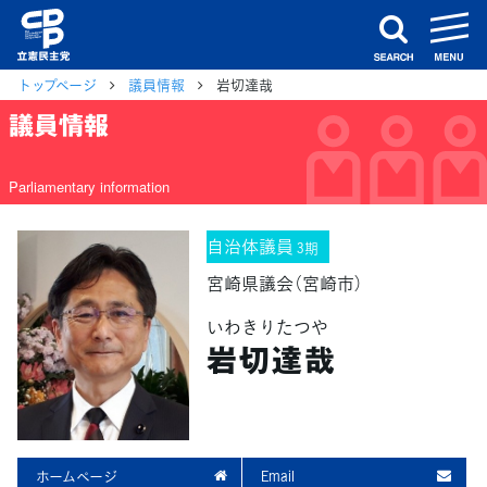
m
search
トップページ
議員情報
岩切達哉
議員情報
Parliamentary information
自治体議員
3期
宮崎県議会（宮崎市）
いわきりたつや
岩切達哉
ホームページ
Email