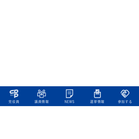
党役員
議員情報
NEWS
選挙情報
参加する
立憲民主党について
綱領
役員一覧
次の内閣
委員会委員一覧
議員・総支部長一覧