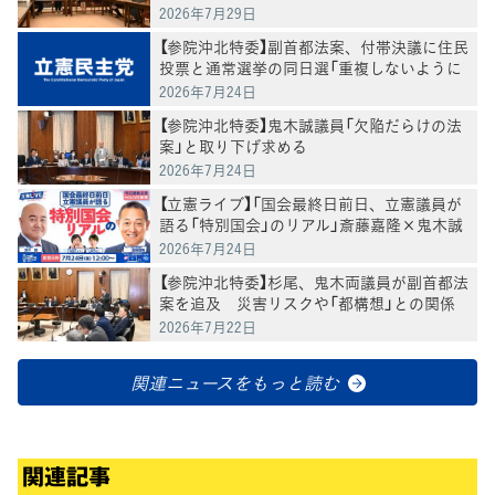
部長
2026年7月29日
【参院沖北特委】副首都法案、付帯決議に住民
投票と通常選挙の同日選「重複しないように
調整する」盛り込む
2026年7月24日
【参院沖北特委】鬼木誠議員「欠陥だらけの法
案」と取り下げ求める
2026年7月24日
【立憲ライブ】「国会最終日前日、立憲議員が
語る「特別国会」のリアル」斎藤嘉隆×鬼木誠
×村田きょうこ×山内かなこ
2026年7月24日
【参院沖北特委】杉尾、鬼木両議員が副首都法
案を追及 災害リスクや「都構想」との関係
を問う
2026年7月22日
関連ニュースをもっと読む
関連記事