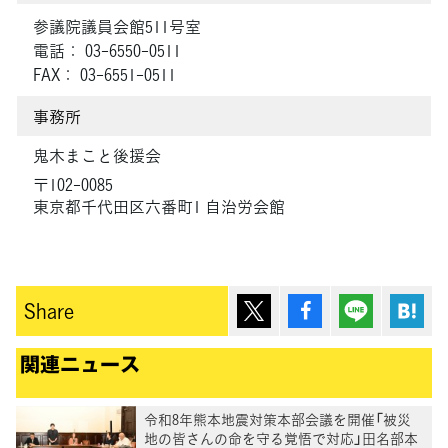
参議院議員会館511号室
電話： 03-6550-0511
FAX： 03-6551-0511
事務所
鬼木まこと後援会
〒102-0085
東京都千代田区六番町1 自治労会館
ポスト
シェア
Lineで送
は
Share
関連ニュース
令和8年熊本地震対策本部会議を開催「被災
地の皆さんの命を守る覚悟で対応」田名部本