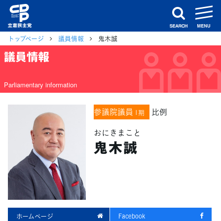
m
search
トップページ
議員情報
鬼木誠
議員情報
Parliamentary information
参議院議員
比例
1期
おにきまこと
鬼木誠
ホームページ
Facebook