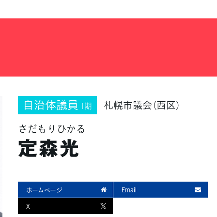
自治体議員
札幌市議会（西区）
1期
さだもりひかる
定森光
ホームページ
Email
X