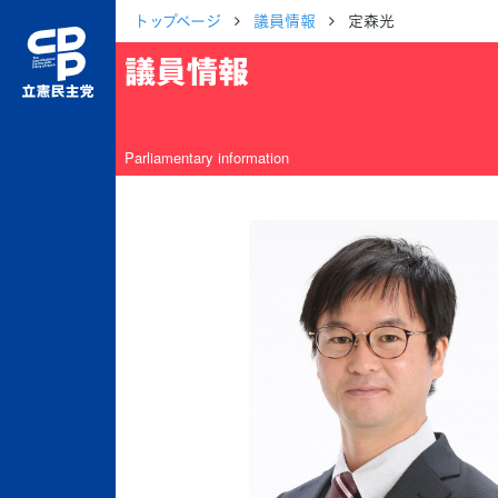
トップページ
議員情報
定森光
議員情報
Parliamentary information