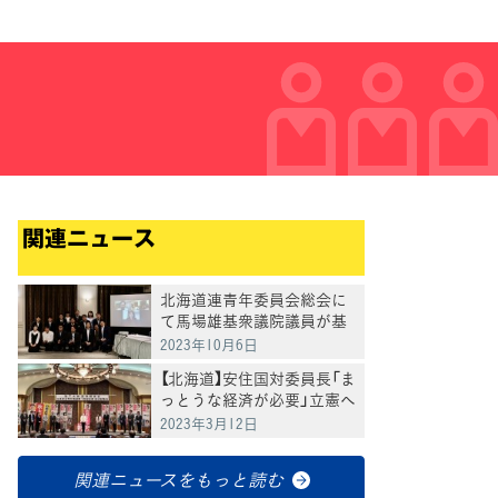
関連ニュース
北海道連青年委員会総会に
て馬場雄基衆議院議員が基
調講演
2023年10月6日
【北海道】安住国対委員長「ま
っとうな経済が必要」立憲へ
の支援を訴える
2023年3月12日
関連ニュースをもっと読む