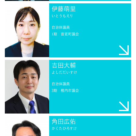
伊藤萌里
いとうもえり
自治体議員
1期
音更町議会
吉田大輔
よしだだいすけ
自治体議員
3期
稚内市議会
角田広佑
かくたひろすけ