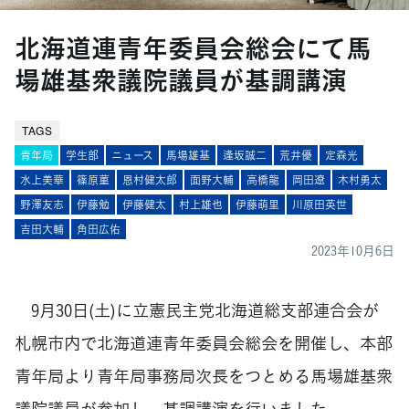
北海道連青年委員会総会にて馬
場雄基衆議院議員が基調講演
TAGS
青年局
学生部
ニュース
馬場雄基
逢坂誠二
荒井優
定森光
水上美華
篠原菫
恩村健太郎
面野大輔
高橋龍
岡田遼
木村勇太
野澤友志
伊藤勉
伊藤健太
村上雄也
伊藤萌里
川原田英世
吉田大輔
角田広佑
2023年10月6日
9月30日(土)に立憲民主党北海道総支部連合会が
札幌市内で北海道連青年委員会総会を開催し、本部
青年局より青年局事務局次長をつとめる馬場雄基衆
議院議員が参加し、基調講演を行いました。