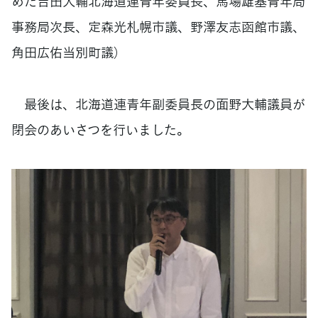
めた吉田大輔北海道連青年委員長、馬場雄基青年局
事務局次長、定森光札幌市議、野澤友志函館市議、
角田広佑当別町議）
最後は、北海道連青年副委員長の面野大輔議員が
閉会のあいさつを行いました。