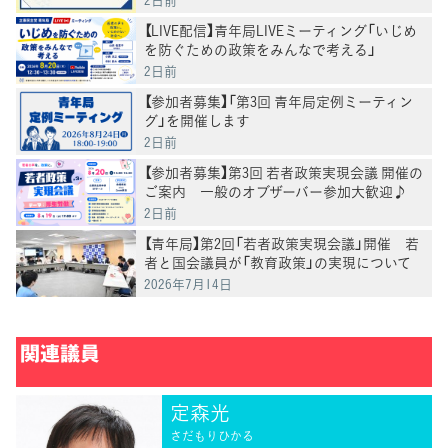
【LIVE配信】青年局LIVEミーティング「いじめ
を防ぐための政策をみんなで考える」
2日前
【参加者募集】「第3回 青年局定例ミーティン
グ」を開催します
2日前
【参加者募集】第3回 若者政策実現会議 開催の
ご案内 一般のオブザーバー参加大歓迎♪
2日前
【青年局】第2回「若者政策実現会議」開催 若
者と国会議員が「教育政策」の実現について
意見交換
2026年7月14日
関連議員
定森光
さだもりひかる