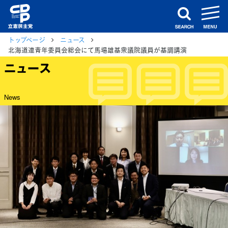
m
search
トップページ
ニュース
北海道連青年委員会総会にて馬場雄基衆議院議員が基調講演
ニュース
News