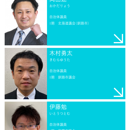
おかだりょう
自治体議員
1期
北海道議会（釧路市）
木村勇太
きむらゆうた
自治体議員
1期
釧路市議会
伊藤勉
いとうつとむ
自治体議員