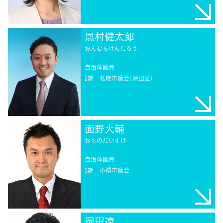
恩村健太郎
おんむらけんたろう
自治体議員
2期
札幌市議会（清田区）
面野大輔
おものだいすけ
自治体議員
3期
小樽市議会
岡田遼