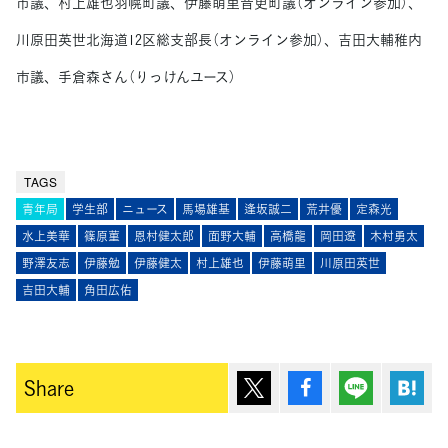
市議、村上雄也羽幌町議、伊藤萌里音更町議（オンライン参加）、
川原田英世北海道12区総支部長（オンライン参加）、吉田大輔稚内
市議、手倉森さん（りっけんユース）
TAGS
青年局
学生部
ニュース
馬場雄基
逢坂誠二
荒井優
定森光
水上美華
篠原菫
恩村健太郎
面野大輔
高橋龍
岡田遼
木村勇太
野澤友志
伊藤勉
伊藤健太
村上雄也
伊藤萌里
川原田英世
吉田大輔
角田広佑
ポスト
シェア
Lineで送
は
Share