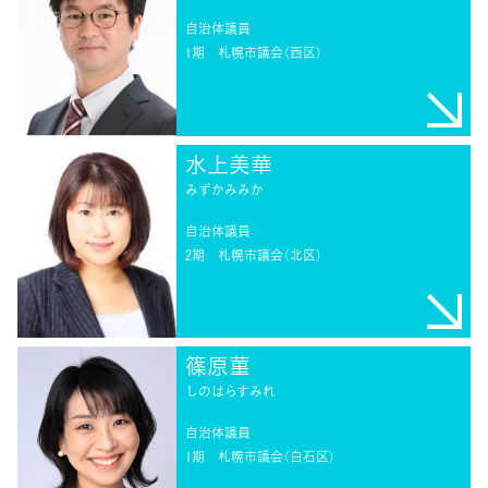
自治体議員
1期
札幌市議会（西区）
水上美華
みずかみみか
自治体議員
2期
札幌市議会（北区）
篠原菫
しのはらすみれ
自治体議員
1期
札幌市議会（白石区）