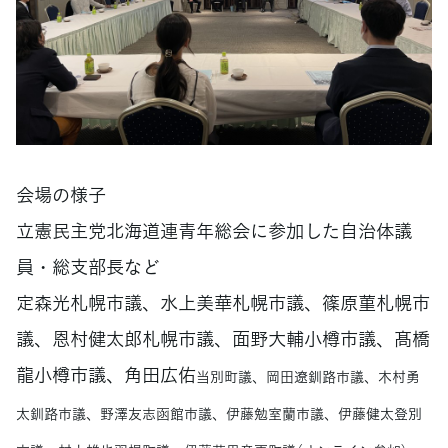
会場の様子
立憲民主党北海道連青年総会に参加した自治体議
員・総支部長など
定森光札幌市議、水上美華札幌市議、篠原菫札幌市
議、恩村健太郎札幌市議、面野大輔小樽市議、髙橋
龍小樽市議、角田広佑
当別町議、岡田遼釧路市議、木村勇
太釧路市議、野澤友志函館市議、伊藤勉室蘭市議、伊藤健太登別