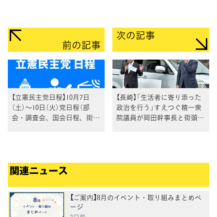
次の記事
前の記事
【立憲民主党日程】10月7日
【長崎】「生活者に寄り添った
（土）～10日（火）党日程（部
政治を行う」すえつぐ精一衆
会・調査会、国会日程、街頭
院議員が岡田幹事長と街頭演
演説、メディア出演等）
説
関連ニュース
【ご案内】8月のイベント・取り組みまとめペ
ージ
2日前