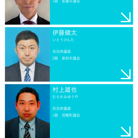
1期
室蘭市議会
伊藤健太
いとうけんた
自治体議員
2期
登別市議会
村上雄也
むらかみゆうや
自治体議員
1期
羽幌町議会