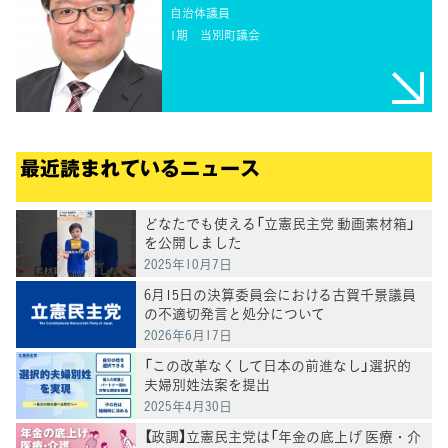
自治体議員
1期
当別町議会
最近読まれているニュース
どなたでも使える「立憲民主党 動画素材箱」
を公開しました
2025年10月7日
6月15日の決算委員会における古賀千景議員
の不適切発言と処分について
2026年6月17日
「この改革なくして日本の前進なし」選択的
夫婦別姓法案を提出
2025年4月30日
【政調】立憲民主党は「年金の底上げ 医療・介