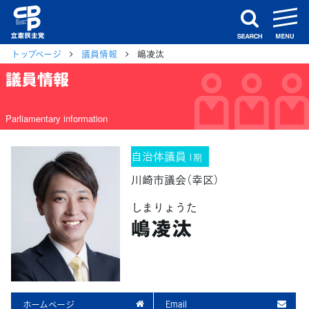
m
search
トップページ
議員情報
嶋凌汰
議員情報
Parliamentary information
自治体議員
1期
川崎市議会（幸区）
しまりょうた
嶋凌汰
ホームページ
Email