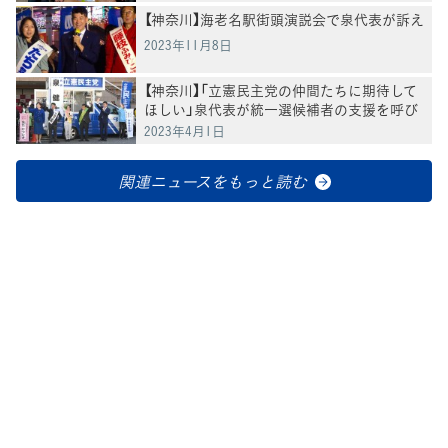
【神奈川】海老名駅街頭演説会で泉代表が訴え
2023年11月8日
【神奈川】「立憲民主党の仲間たちに期待して
ほしい」泉代表が統一選候補者の支援を呼び
かけ
2023年4月1日
関連ニュースをもっと読む