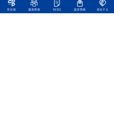
党役員
議員情報
NEWS
選挙情報
参加する
立憲民主党について
綱領
役員一覧
次の内閣
委員会委員一覧
議員・総支部長一覧
党本部所在地
都道府県連一覧
立憲民主党 活動計画・活動報告
ニュース
政策情報
基本政策
ビジョン２２
政策集
選挙政策
国会レポート
政調活動ニュース
提出法案
選挙情報
参院選2025選挙結果
衆院選2024選挙結果
参院選2022選挙結果
衆院選2021選挙結果
第20回統一地方自治体選挙 結果一覧
候補者公募2026