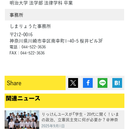
明治大学 法学部 法律学科 卒業
事務所
しまりょうた事務所
〒212-0016
神奈川県川崎市幸区南幸町1-40-5 桜井ビル3F
電話：044-522-3636
FAX：044-522-3636
ポスト
シェア
Lineで送
は
Share
関連ニュース
りっけんユースが「学生・20代に聞く！いま
の政治、立憲民主党に何が必要か？＠神奈
川」を共催
2025年9月1日