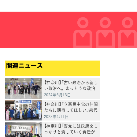
関連ニュース
【神奈川】「古い政治から新し
い政治へ。まっとうな政治
へ」川崎駅で街頭演説会
2024年6月13日
【神奈川】「立憲民主党の仲間
たちに期待してほしい」泉代
表が統一選候補者の支援を
2023年4月1日
呼びかけ
【神奈川】「野党には政府をし
っかりと質していく責任が