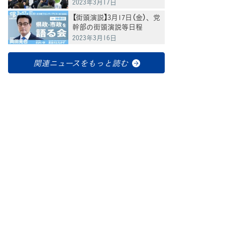
ある」岡田幹事長が講演で
2023年3月17日
【街頭演説】3月17日（金）、党
幹部の街頭演説等日程
2023年3月16日
関連ニュースをもっと読む