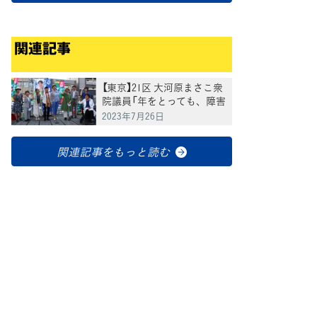
関連記事
【東京】21区 大河原まさこ衆
院議員「年をとっても、障害
を持っても、認知症になっ
2023年7月26日
ても、自分らしく地域で暮
らせる社会の実現を」
関連記事をもっと読む
てブ