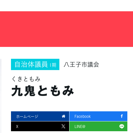
自治体議員
八王子市議会
1期
くきともみ
九鬼ともみ
ホームページ
Facebook
X
LINE@