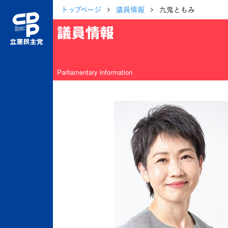
トップページ
議員情報
九鬼ともみ
議員情報
Parliamentary information