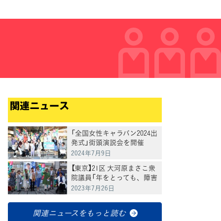
関連ニュース
「全国女性キャラバン2024出
発式」街頭演説会を開催
2024年7月9日
【東京】21区 大河原まさこ衆
院議員「年をとっても、障害
を持っても、認知症になっ
2023年7月26日
ても、自分らしく地域で暮
らせる社会の実現を」
関連ニュースをもっと読む