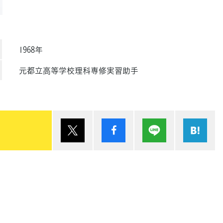
1968年
元都立高等学校理科専修実習助手
ポスト
シェア
Lineで送る
は