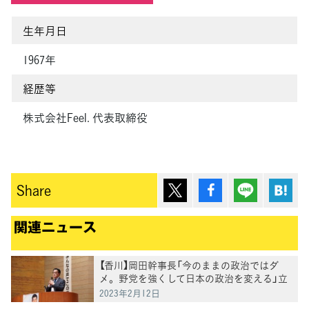
生年月日
1967年
経歴等
株式会社Feel. 代表取締役
ポスト
シェア
Lineで送
は
Share
関連ニュース
【香川】岡田幹事長「今のままの政治ではダ
メ。野党を強くして日本の政治を変える」立
憲への支援を訴える
2023年2月12日