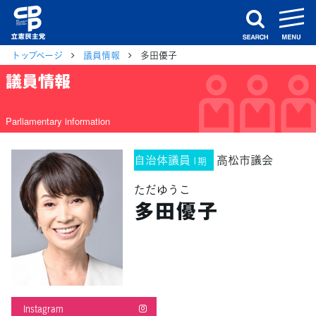
m
search
トップページ
議員情報
多田優子
議員情報
Parliamentary information
自治体議員
高松市議会
1期
ただゆうこ
多田優子
Instagram