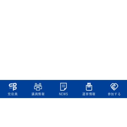
党役員
議員情報
NEWS
選挙情報
参加する
立憲民主党について
綱領
役員一覧
次の内閣
委員会委員一覧
議員・総支部長一覧