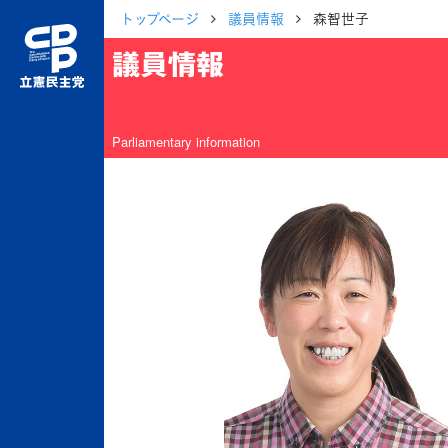
トップページ
議員情報
森智世子
議員情報
Parliamentary information