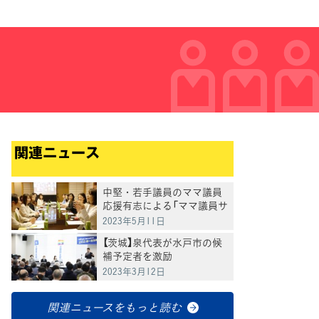
関連ニュース
中堅・若手議員のママ議員
応援有志による「ママ議員サ
ミット」を開催
2023年5月11日
【茨城】泉代表が水戸市の候
補予定者を激励
2023年3月12日
関連ニュースをもっと読む