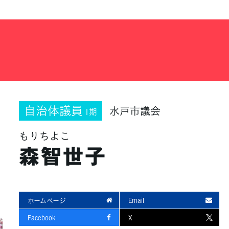
自治体議員
水戸市議会
1期
もりちよこ
森智世子
ホームページ
Email
Facebook
X