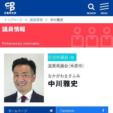
m
search
トップページ
議員情報
中川雅史
議員情報
Parliamentary information
自治体議員
1期
滋賀県議会（米原市）
なかがわまさふみ
中川雅史
ホームページ
Facebook