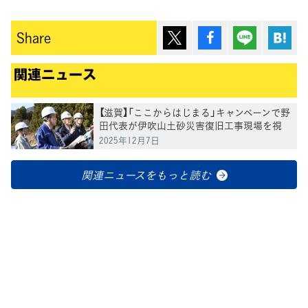
ポスト
シェア
Lineで送
は
Share
関連ニュース
【滋賀】「ここからはじまる」キャンペーンで野
田代表が伊吹山土砂災害復旧工事現場を視
察、米原市で対話集会に参加
2025年12月7日
関連ニュースをもっと読む