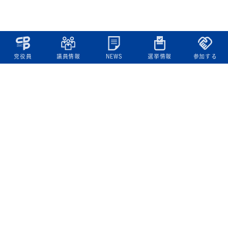
党役員
議員情報
NEWS
選挙情報
参加する
立憲民主党について
綱領
役員一覧
次の内閣
委員会委員一覧
議員・総支部長一覧
党本部所在地
都道府県連一覧
立憲民主党 活動計画・活動報告
ニュース
政策情報
基本政策
ビジョン２２
政策集
選挙政策
国会レポート
政調活動ニュース
提出法案
選挙情報
参院選2025選挙結果
衆院選2024選挙結果