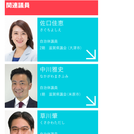
関連議員
佐口佳恵
さぐちよしえ
自治体議員
2期
滋賀県議会 （大津市）
中川雅史
なかがわまさふみ
自治体議員
1期
滋賀県議会（米原市）
草川肇
くさかわただし
自治体議員