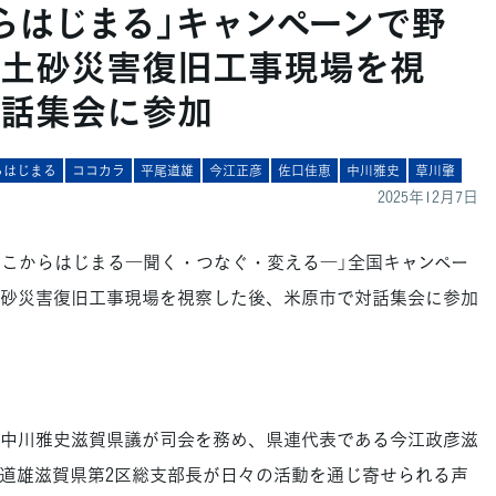
からはじまる」キャンペーンで野
土砂災害復旧工事現場を視
話集会に参加
らはじまる
ココカラ
平尾道雄
今江正彦
佐口佳恵
中川雅史
草川肇
2025年12月7日
ここからはじまる―聞く・つなぐ・変える―」全国キャンペー
砂災害復旧工事現場を視察した後、米原市で対話集会に参加
中川雅史滋賀県議が司会を務め、県連代表である今江政彦滋
道雄滋賀県第2区総支部長が日々の活動を通じ寄せられる声