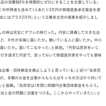
料品の消費税8％を時限的にゼロにすることを主張している」
く中所得者も含めて1人あたり3万円の物価高食卓支援金を渡
合にはプラス2万円」という立憲民主党の提案を紹介しまし
んの時は完全にデフレの時だった。円安に誘導して大きな企
ど、それが末端に届いたか。働いている人に届いたか。中小
届いたか。届いてこなかった」と総括。「円安は庶民をいじ
に行き過ぎた円安で、放っておいて物価高対策をやっても意味
企業・団体献金を廃止しようと思っている」と述べ「自民党
が、多額のお金を企業からもらえばそっちの方ばかり向いて
」と指摘。「自民党は1年間に80億円企業団体献金をもらう。
は政治と金の問題に決着をつける。ここからやっていきたい」と