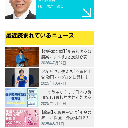
5期
大津市議会
最近読まれているニュース
【参院本会議】「副首都法案は
廃案にすべき」と反対を表
明 岸真紀子議員
2026年7月24日
どなたでも使える「立憲民主
党 動画素材箱」を公開しま
した
2025年10月7日
「この改革なくして日本の前
進なし」選択的夫婦別姓法案
を提出
2025年4月30日
【政調】立憲民主党は「年金の
底上げ 医療・介護体制を万
全にする」
2025年8月1日