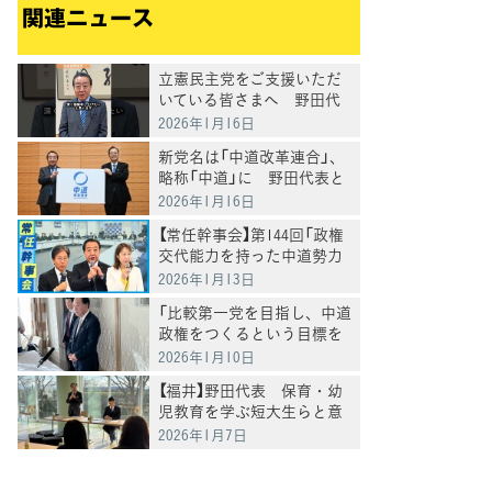
関連ニュース
立憲民主党をご支援いただ
いている皆さまへ 野田代
表メッセージ
2026年1月16日
新党名は「中道改革連合」、
略称「中道」に 野田代表と
公明・斉藤代表が発表
2026年1月16日
【常任幹事会】第144回「政権
交代能力を持った中道勢力
が結集して、大きな塊を作
2026年1月13日
ることを共有できることを
「比較第一党を目指し、中道
確認」野田代表
政権をつくるという目標を
掲げながら衆院選の準備を
2026年1月10日
加速したい」野田代表
【福井】野田代表 保育・幼
児教育を学ぶ短大生らと意
見交換、及び小浜市長参加
2026年1月7日
の本音の座談会